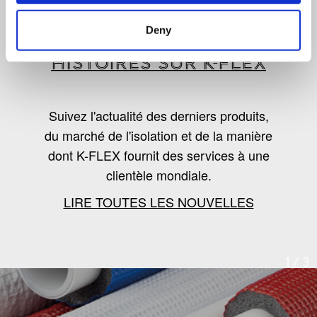
LES DERNIÈRES
Deny
NOUVELLES, TENDANCES ET
HISTOIRES SUR K-FLEX
Suivez l'actualité des derniers produits,
du marché de l'isolation et de la manière
dont K-FLEX fournit des services à une
clientèle mondiale.
LIRE TOUTES LES NOUVELLES
1
/
3