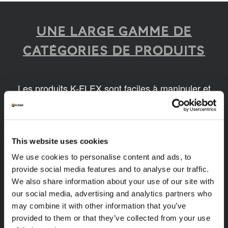
UNE LARGE GAMME DE
CATÉGORIES DE PRODUITS
Les produits K-FLEX sont faciles à manipuler et
assembler. Nos produits sont disponibles en
différentes dimensions et basés sur des
technologies innovantes et durables.
This website uses cookies
1
/
14
We use cookies to personalise content and ads, to
provide social media features and to analyse our traffic.
We also share information about your use of our site with
our social media, advertising and analytics partners who
may combine it with other information that you’ve
provided to them or that they’ve collected from your use