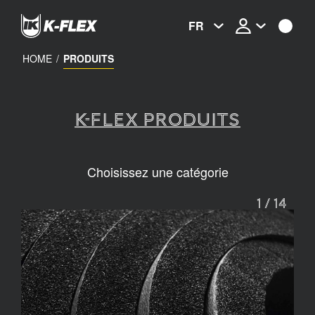
Skip
to
FR
main
content
HOME
/
PRODUITS
K-FLEX PRODUITS
Choisissez une catégorie
1
/
14