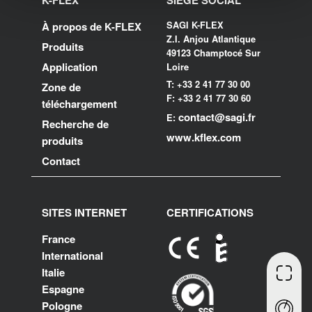
K-FLEX
SIÈGE SOCIAL
SAGI K-FLEX
À propos de K-FLEX
Z.I. Anjou Atlantique
Produits
49123 Champtocé Sur
Application
Loire
T: +33 2 41 77 30 00
Zone de
F: +33 2 41 77 30 60
téléchargement
contact@sagi.fr
E:
Recherche de
www.kflex.com
produits
Contact
SITES INTERNET
CERTIFICATIONS
France
International
Italie
Espagne
Pologne