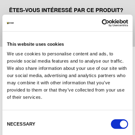
ÊTES-VOUS INTÉRESSÉ PAR CE PRODUIT?
Contactez-nous pour plus d'informations
This website uses cookies
Documents
We use cookies to personalise content and ads, to
provide social media features and to analyse our traffic.
We also share information about your use of our site with
MARKETING
our social media, advertising and analytics partners who
may combine it with other information that you’ve
FR_K-FLEX BEVERAGE CATALOGUE
provided to them or that they’ve collected from your use
K-FLEX TARIF 2026
of their services.
Consent
NECESSARY
Selection
AUTRES DOCUMENTS