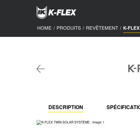
Skip
to
main
content
HOME
/
PRODUITS
/
REVÊTEMENT
/
K-FLE
K
DESCRIPTION
SPÉCIFICAT