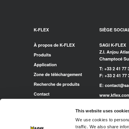
K-FLEX
SIÈGE SOCIA
À propos de K-FLEX
SAGI K-FLEX
Z.I. Anjou Atl
Produits
Champtocé Sur
Application
T: +33 2 41 77 
Zone de téléchargement
F: +33 2 41 77 
Recherche de produits
E:
contact@sag
Contact
www.kflex.co
This website uses cookie
We use cookies to personal
traffic. We also share info