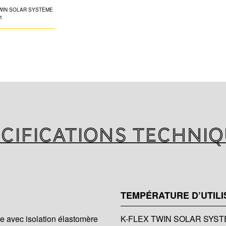
K-FLEX TWIN SO
complet avec: tub
316L, isolation 
protection haute
complète de racc
cifications techni
TEMPÉRATURE D’UTILI
e avec isolation élastomère
K-FLEX TWIN SOLAR SYSTEM