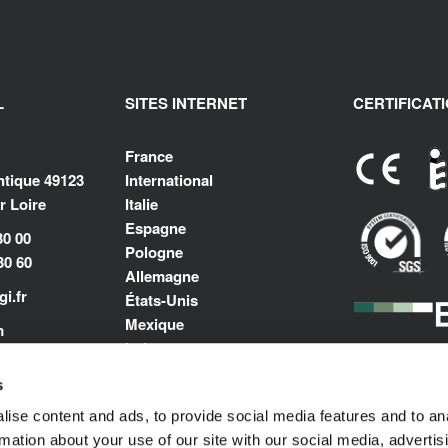
L
SITES INTERNET
CERTIFICAT
France
antique 49123
International
 Loire
Italie
Espagne
30 00
Pologne
30 60
Allemagne
i.fr
États-Unis
Mexique
m
Inde
Moyen-Orient et Afrique du
s
Nord
ise content and ads, to provide social media features and to an
rmation about your use of our site with our social media, advertis