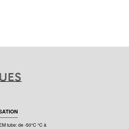
LAR SYSTEM le système
es en acier inoxydable AISI
K-FLEX SOLAR HT, film de
 résistance mécanique, gamme
ords, gamme d'accessoires.
ques
SATION
 tube: de -50°C °C à