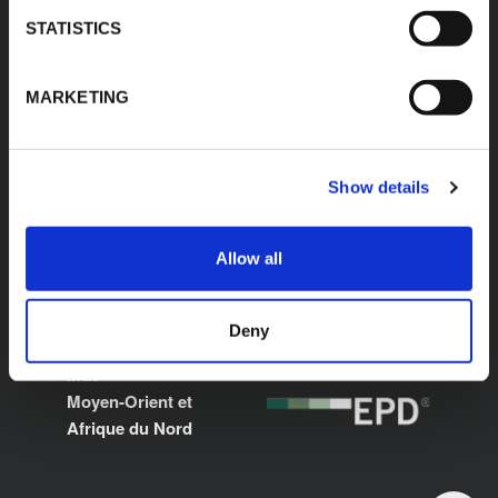
produits
STATISTICS
Contact
MARKETING
SITES INTERNET
CERTIFICATIONS
France
International
Show details
Italie
Espagne
Allow all
Pologne
Allemagne
États-Unis
Deny
Mexique
Inde
Moyen-Orient et
Afrique du Nord