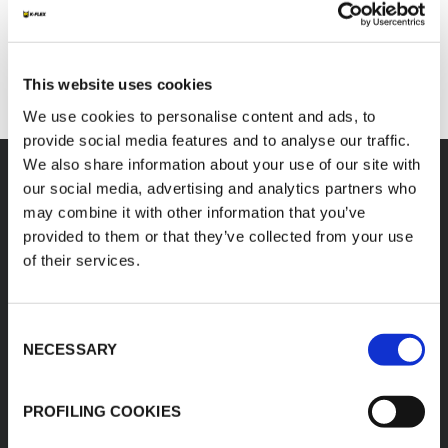
EAU POTABLE
EN SAVOIR
This website uses cookies
We use cookies to personalise content and ads, to
provide social media features and to analyse our traffic.
We also share information about your use of our site with
our social media, advertising and analytics partners who
may combine it with other information that you’ve
provided to them or that they’ve collected from your use
K-FLEX
SIÈGE SOCIAL
of their services.
SAGI K-FLEX
À propos de K-FLEX
Z.I. Anjou Atlantique
Produits
49123 Champtocé Sur
Consent
Application
Loire
NECESSARY
Selection
T: +33 2 41 77 30 00
Zone de
F: +33 2 41 77 30 60
téléchargement
PROFILING COOKIES
contact@sagi.fr
E:
Recherche de
www.kflex.com