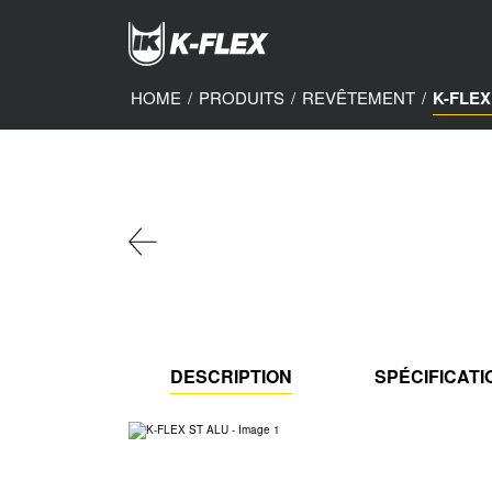
Skip
to
main
content
HOME
/
PRODUITS
/
REVÊTEMENT
/
K-FLEX
DESCRIPTION
SPÉCIFICAT