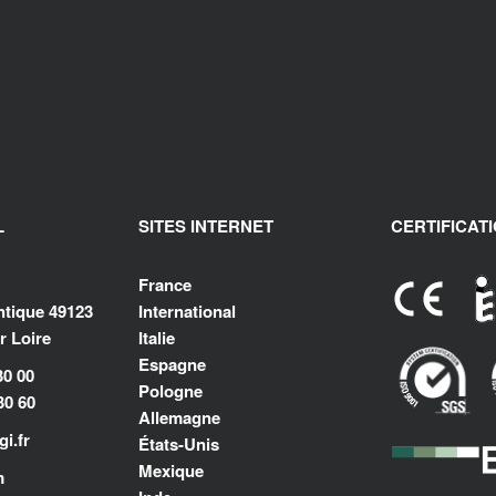
L
SITES INTERNET
CERTIFICAT
France
antique 49123
International
 Loire
Italie
Espagne
30 00
Pologne
30 60
Allemagne
i.fr
États-Unis
Mexique
m