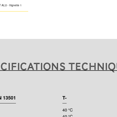
Bardage ALU, un 
couches couplé à
FLEX ST
cifications techni
 13501
T-
40 °C
40 °C