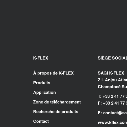
K-FLEX
SIÈGE SOCIA
À propos de K-FLEX
SAGI K-FLEX
Z.I. Anjou Atl
Produits
Champtocé Sur
Application
T: +33 2 41 77 
Zone de téléchargement
F: +33 2 41 77 
Recherche de produits
E:
contact@sag
Contact
www.kflex.co