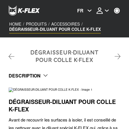
Skip
to
FR
main
content
HOME
/
PRODUITS
/
ACCESSOIRES
/
DÉGRAISSEUR-DILUANT POUR COLLE K-FLEX
DÉGRAISSEUR-DILUANT
POUR COLLE K-FLEX
DESCRIPTION
DÉGRAISSEUR-DILUANT POUR COLLE
K-FLEX
Avant de recouvrir les surfaces à isoler, il est conseillé de
les nettoyer avec le diluant spécial K-FLEX qui, grâce à sa