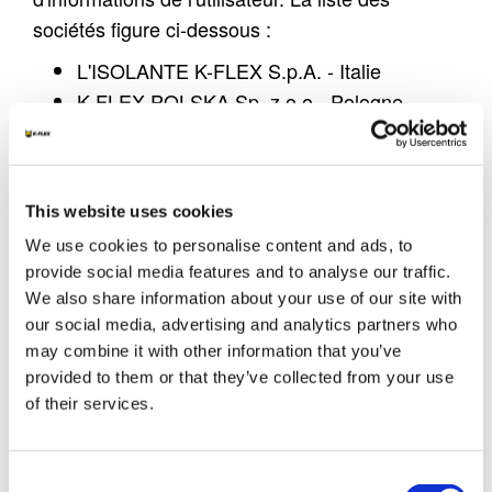
sociétés figure ci-dessous :
L'ISOLANTE K-FLEX S.p.A.
- Italie
K-FLEX POLSKA Sp. z o.o.
-Pologne
L'ISOLANTE K-FLEX GmbH
-Allemagne
SAGI K-FLEX
-France
L’ISOLANTE K-FLEX ESPAÑA S.A. -
This website uses cookies
Espagne
We use cookies to personalise content and ads, to
L'ISOLANTE K-FLEX UK Ltd
-GB
provide social media features and to analyse our traffic.
Formulaire de demande d'informations
We also share information about your use of our site with
our social media, advertising and analytics partners who
La demande d'informations par le biais des
may combine it with other information that you’ve
pages du site web/e-mail est soumise à l'envoi
provided to them or that they’ve collected from your use
de données personnelles par l'utilisateur/visiteur,
of their services.
ce qui constitue une condition préalable
indispensable pour les finalités liées à la gestion
Consent