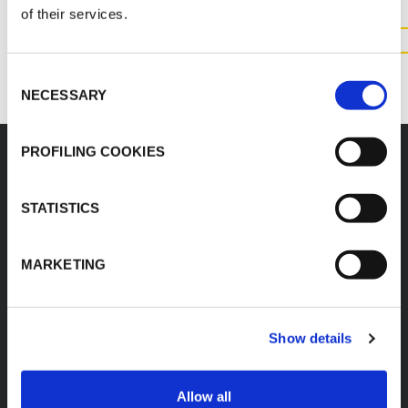
of their services.
CONTACTEZ NOUS
Consent
NECESSARY
Selection
PROFILING COOKIES
STATISTICS
K-FLEX
SIÈGE SOCIAL
SAGI K-FLEX
À propos de K-FLEX
MARKETING
Z.I. Anjou Atlantique
Produits
49123 Champtocé Sur
Application
Loire
T: +33 2 41 77 30 00
Zone de
Show details
F: +33 2 41 77 30 60
téléchargement
contact@sagi.fr
E:
Recherche de
Allow all
www.kflex.com