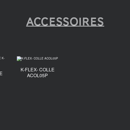
Accessoires
K-FLEX- COLLE
E
ACOL05P