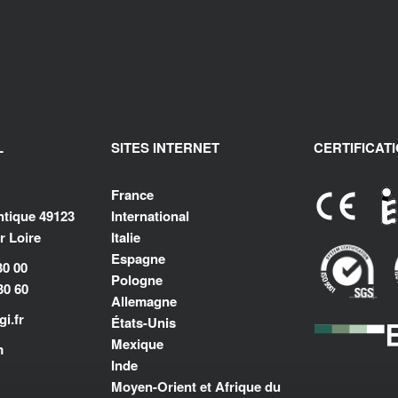
L
SITES INTERNET
CERTIFICAT
France
antique 49123
International
 Loire
Italie
Espagne
30 00
Pologne
30 60
Allemagne
i.fr
États-Unis
Mexique
m
Inde
Moyen-Orient et Afrique du