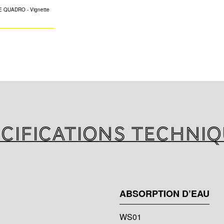
La forme hexagona
aider l'installateu
à travers l'isola
tuyau bien contra
cifications techni
ABSORPTION D’EAU
WS01