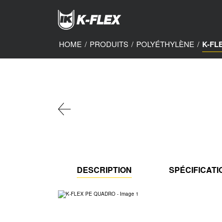
Skip
to
main
content
HOME
/
PRODUITS
/
POLYÉTHYLÈNE
/
K-FL
DESCRIPTION
SPÉCIFICAT