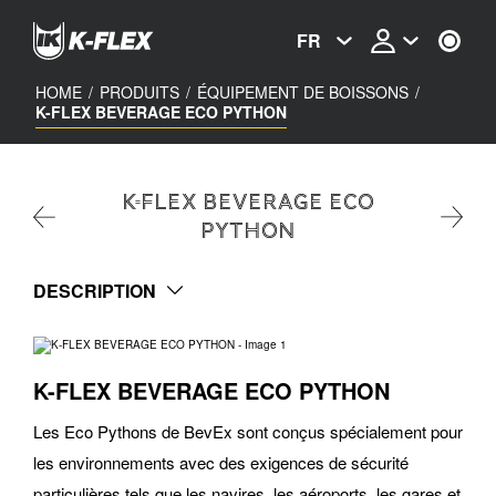
Skip
to
FR
main
content
HOME
/
PRODUITS
/
ÉQUIPEMENT DE BOISSONS
/
K-FLEX BEVERAGE ECO PYTHON
K-FLEX BEVERAGE ECO
PYTHON
DESCRIPTION
K-FLEX BEVERAGE ECO PYTHON
Les Eco Pythons de BevEx sont conçus spécialement pour
les environnements avec des exigences de sécurité
particulières tels que les navires, les aéroports, les gares et