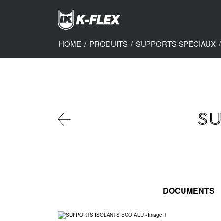
Skip
to
main
content
HOME
/
PRODUITS
/
SUPPORTS SPÉCIAUX
/
SU
DOCUMENTS