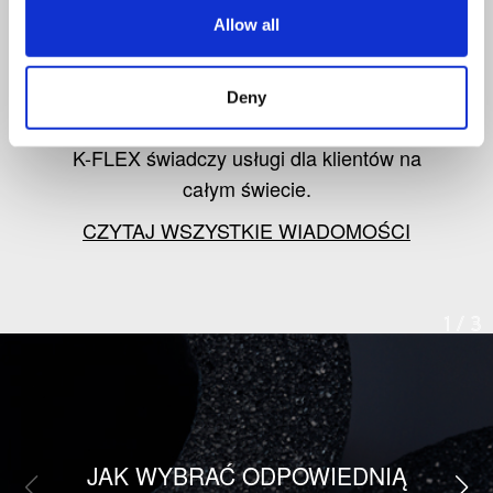
od K-FLEX
Allow all
Śledź informacje o najnowszych
Deny
produktach, rynku izolacji oraz o tym, jak
K-FLEX świadczy usługi dla klientów na
całym świecie.
CZYTAJ WSZYSTKIE WIADOMOŚCI
1
/
3
JAK WYBRAĆ ODPOWIEDNIĄ