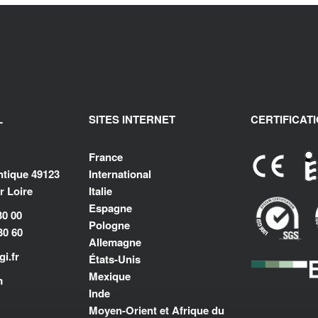
L
SITES INTERNET
CERTIFICAT
France
antique 49123
International
 Loire
Italie
Espagne
30 00
Pologne
30 60
Allemagne
i.fr
États-Unis
Mexique
m
Inde
Moyen-Orient et Afrique du