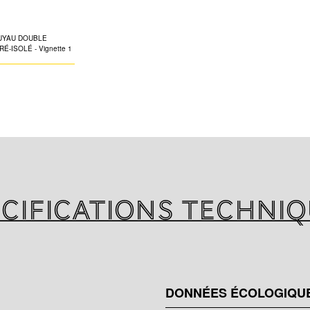
PRÉ-ISOLÉ
K-FLEX SPLIT TWI
système pré-isolé
unités intérieure
climatisation. L
en cuivre et d'un 
Dimensions et ca
1.
cifications techni
DONNÉES ÉCOLOGIQU