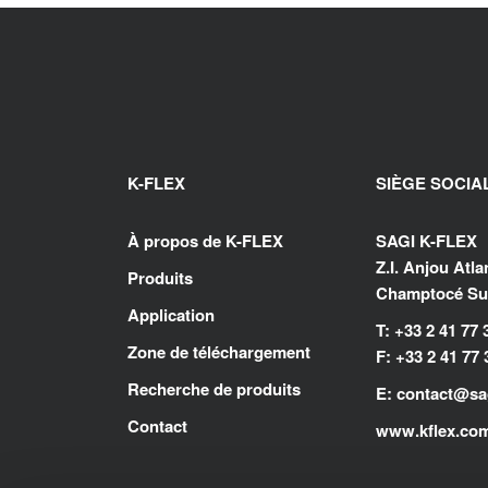
K-FLEX
SIÈGE SOCIA
À propos de K-FLEX
SAGI K-FLEX
Z.I. Anjou Atl
Produits
Champtocé Sur
Application
T: +33 2 41 77 
Zone de téléchargement
F: +33 2 41 77 
Recherche de produits
E:
contact@sag
Contact
www.kflex.co