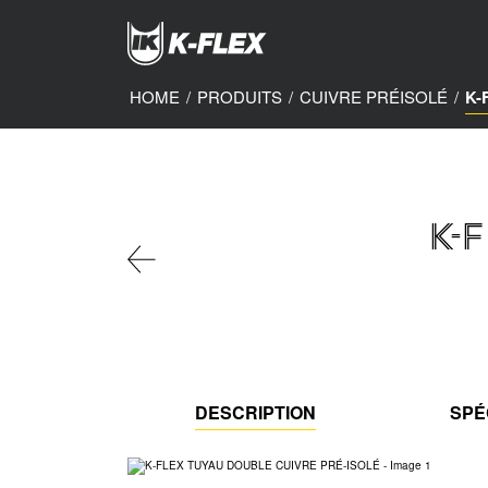
Skip
to
main
content
HOME
/
PRODUITS
/
CUIVRE PRÉISOLÉ
/
K-
K-
DESCRIPTION
SPÉ