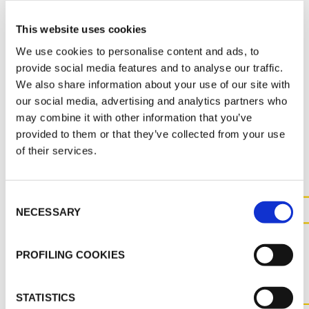
MARKETING
This website uses cookies
K-FLEX TARIF 2026
SUPPORTS SPECIAUX CATALOGUE 2024
We use cookies to personalise content and ads, to
provide social media features and to analyse our traffic.
We also share information about your use of our site with
our social media, advertising and analytics partners who
may combine it with other information that you’ve
AUTRES DOCUMENTS
provided to them or that they’ve collected from your use
of their services.
Consent
NECESSARY
Selection
CONTACTEZ-NOUS POUR
PLUS D'INFORMATIONS SUR
PROFILING COOKIES
CE PRODUIT
STATISTICS