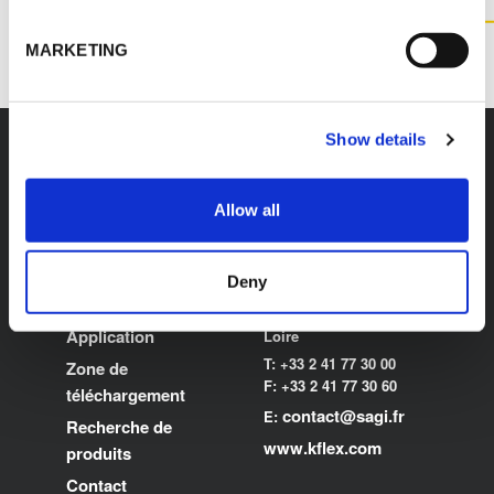
CONTACTEZ NOUS
MARKETING
Show details
Allow all
K-FLEX
SIÈGE SOCIAL
SAGI K-FLEX
À propos de K-FLEX
Deny
Z.I. Anjou Atlantique
Produits
49123 Champtocé Sur
Application
Loire
T: +33 2 41 77 30 00
Zone de
F: +33 2 41 77 30 60
téléchargement
contact@sagi.fr
E:
Recherche de
www.kflex.com
produits
Contact