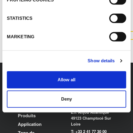
CONTACTEZ-NOUS POUR
PLUS D'INFORMATIONS SUR
CE PRODUIT
STATISTICS
MARKETING
CONTACTEZ NOUS
Show details
Allow all
K-FLEX
SIÈGE SOCIAL
Deny
SAGI K-FLEX
À propos de K-FLEX
Z.I. Anjou Atlantique
Produits
49123 Champtocé Sur
Application
Loire
T: +33 2 41 77 30 00
Zone de