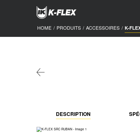
Skip
to
main
content
HOME
/
PRODUITS
/
ACCESSOIRES
/
K-FLE
DESCRIPTION
SPÉ