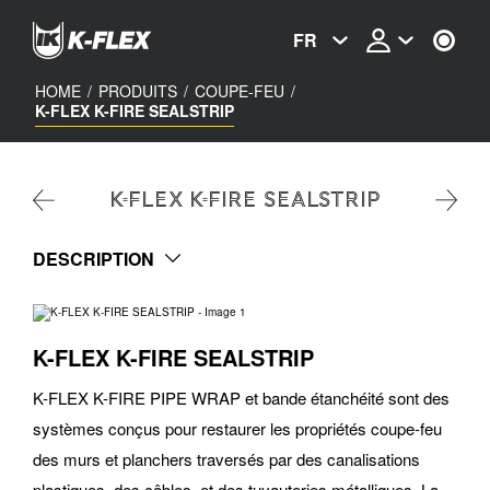
Skip
to
FR
main
content
HOME
/
PRODUITS
/
COUPE-FEU
/
K-FLEX K-FIRE SEALSTRIP
K-FLEX K-FIRE SEALSTRIP
DESCRIPTION
K-FLEX K-FIRE SEALSTRIP
K-FLEX K-FIRE PIPE WRAP et bande étanchéité sont des
systèmes conçus pour restaurer les propriétés coupe-feu
des murs et planchers traversés par des canalisations
plastiques, des câbles, et des tuyauteries métalliques. La