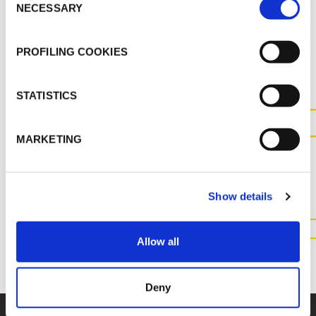
NECESSARY
Selection
AUTRES DOCUMENTS
PROFILING COOKIES
STATISTICS
MARKETING
CONTACTEZ-NOUS POUR
PLUS D'INFORMATIONS SUR
CE PRODUIT
Show details
CONTACTEZ NOUS
Allow all
Deny