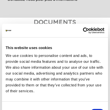
Documents
DOCUMENTATION TECHNIQUE
This website uses cookies
FRA_DOP K-FLEX K-FIRE PIPE WRAP -
Penetration - wrap 27281802R01-002V
We use cookies to personalise content and ads, to
K-FLEX K-FIRE SEALSTRIP
provide social media features and to analyse our traffic.
We also share information about your use of our site with
our social media, advertising and analytics partners who
MARKETING
may combine it with other information that you’ve
provided to them or that they’ve collected from your use
K-FLEX TARIF 2026
of their services.
K-FIRE CATALOGUE 2026
Consent