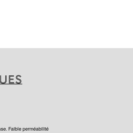
 bicouche BevEx Duoflex est
EX à partir de matières
ierges, spécialement
la classe alimentaire,
onformité avec les
européennes et américaines
icles destinés à l‘alimentation.
ques
sse. Faible perméabilité