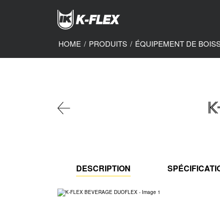
Skip
to
main
content
HOME
/
PRODUITS
/
ÉQUIPEMENT DE BOIS
K
DESCRIPTION
SPÉCIFICAT