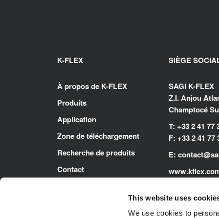
K-FLEX
SIÈGE SOCIA
À propos de K-FLEX
SAGI K-FLEX
Z.I. Anjou Atl
Produits
Champtocé Sur
Application
T: +33 2 41 77 
Zone de téléchargement
F: +33 2 41 77 
Recherche de produits
E:
contact@sag
Contact
www.kflex.co
This website uses cookie
We use cookies to personal