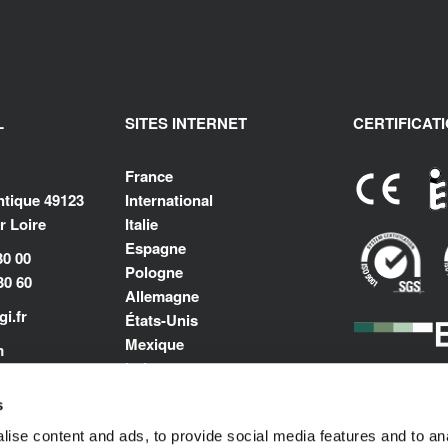
L
SITES INTERNET
CERTIFICAT
France
antique 49123
International
 Loire
Italie
Espagne
30 00
Pologne
30 60
Allemagne
i.fr
États-Unis
Mexique
m
Inde
Moyen-Orient et Afrique du
s
Nord
ise content and ads, to provide social media features and to an