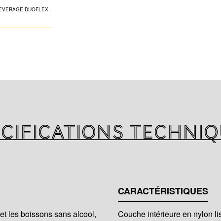
Le tube en nylon
fabriqué par K-FL
premières 100% v
développées pour 
garantissant la c
réglementations 
concernant les art
cifications techni
CARACTÉRISTIQUES
n et les boissons sans alcool,
Couche intérieure en nylon li