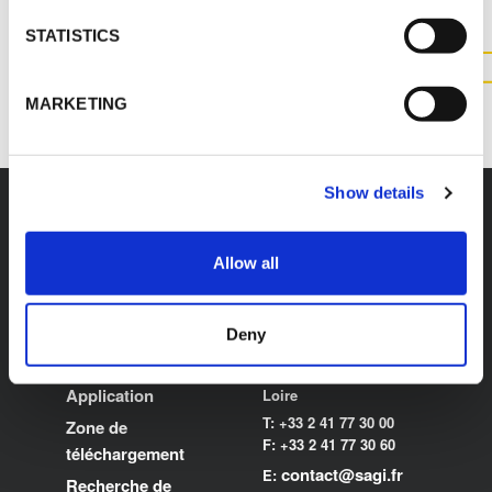
STATISTICS
CONTACTEZ NOUS
MARKETING
Show details
Allow all
K-FLEX
SIÈGE SOCIAL
SAGI K-FLEX
À propos de K-FLEX
Deny
Z.I. Anjou Atlantique
Produits
49123 Champtocé Sur
Application
Loire
T: +33 2 41 77 30 00
Zone de
F: +33 2 41 77 30 60
téléchargement
contact@sagi.fr
E:
Recherche de