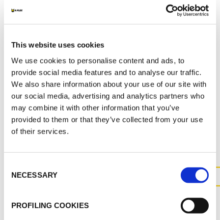
MARKETING
This website uses cookies
K-FLEX TARIF 2026
We use cookies to personalise content and ads, to
SRC ECO - SRC ST CATALOGUE 2026
provide social media features and to analyse our traffic.
We also share information about your use of our site with
our social media, advertising and analytics partners who
may combine it with other information that you’ve
AUTRES DOCUMENTS
provided to them or that they’ve collected from your use
of their services.
Consent
NECESSARY
Selection
CONTACTEZ-NOUS POUR
PLUS D'INFORMATIONS SUR
PROFILING COOKIES
CE PRODUIT