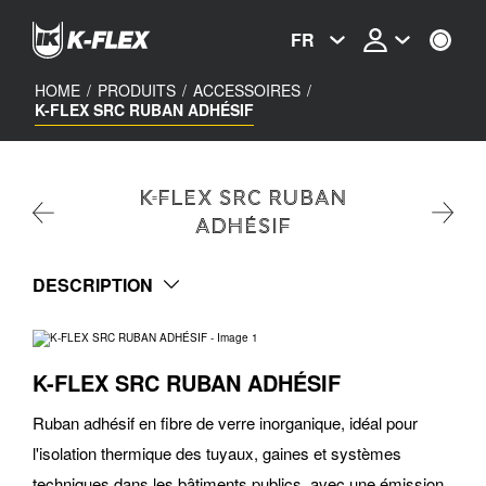
Skip
to
FR
main
content
HOME
/
PRODUITS
/
ACCESSOIRES
/
K-FLEX SRC RUBAN ADHÉSIF
K-FLEX SRC RUBAN
ADHÉSIF
DESCRIPTION
K-FLEX SRC RUBAN ADHÉSIF
Ruban adhésif en fibre de verre inorganique, idéal pour
l'isolation thermique des tuyaux, gaines et systèmes
techniques dans les bâtiments publics, avec une émission