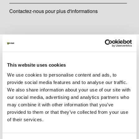
Contactez-nous pour plus d'informations
Documents
DOCUMENTATION TECHNIQUE
This website uses cookies
FRA_DOP K-FLEX SRC ECO
We use cookies to personalise content and ads, to
ANTICONDENSATION TAPE - 3-mm thk tape
provide social media features and to analyse our traffic.
05061503201-008U
We also share information about your use of our site with
our social media, advertising and analytics partners who
may combine it with other information that you’ve
MARKETING
provided to them or that they’ve collected from your use
of their services.
K-FLEX TARIF 2026
ACCESSOIRES CATALOGUE 2026