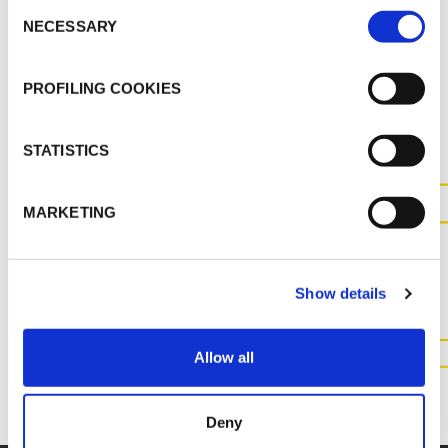
Consent
NECESSARY
Selection
AUTRES DOCUMENTS
PROFILING COOKIES
STATISTICS
MARKETING
CONTACTEZ-NOUS POUR
PLUS D'INFORMATIONS SUR
CE PRODUIT
Show details
Allow all
CONTACTEZ NOUS
Deny