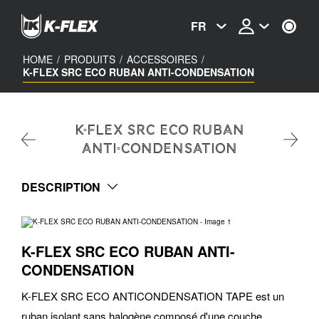
Skip
to
FR
main
content
HOME
/
PRODUITS
/
ACCESSOIRES
/
K-FLEX SRC ECO RUBAN ANTI-CONDENSATION
K-FLEX SRC ECO RUBAN
ANTI-CONDENSATION
DESCRIPTION
K-FLEX SRC ECO RUBAN ANTI-
CONDENSATION
K-FLEX SRC ECO ANTICONDENSATION TAPE est un
ruban isolant sans halogène composé d'une couche