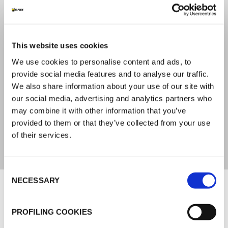
1300 mPa.s (±15%) ICF N° 07
TENEUR EN COV (COMPOSÉS
This website uses cookies
ORGANIQUES VOLATILS)
We use cookies to personalise content and ads, to
provide social media features and to analyse our traffic.
< 250 g/l (Règle SCAQMD 1168)
We also share information about your use of our site with
our social media, advertising and analytics partners who
DURÉE DE CONSERVATION
may combine it with other information that you’ve
provided to them or that they’ve collected from your use
6 mois
of their services.
Consent
Documents
NECESSARY
Selection
PROFILING COOKIES
MARKETING