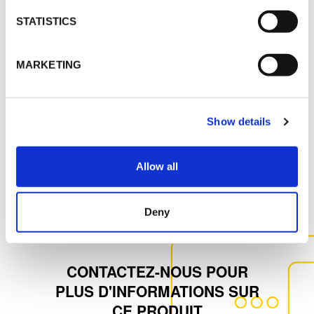
K-FLEX K-ZERO
STATISTICS
MSDS
MARKETING
K-ZERO_SS_FRA_1205122.pdf
Show details
Allow all
AUTRES DOCUMENTS
Deny
CONTACTEZ-NOUS POUR
PLUS D'INFORMATIONS SUR
CE PRODUIT