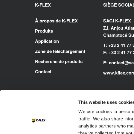
K-FLEX
SIÈGE SOCIA
À propos de K-FLEX
SAGI K-FLEX
Z.I. Anjou Atl
Produits
Champtocé Sur
Application
T: +33 2 41 77 
Zone de téléchargement
F: +33 2 41 77 
Recherche de produits
E:
contact@sag
Contact
www.kflex.co
This website uses cookie
We use cookies to personal
traffic. We also share info
analytics partners who may
they’ve collected from your