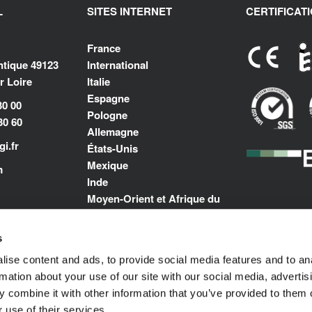
L
SITES INTERNET
CERTIFICAT
France
antique 49123
International
 Loire
Italie
Espagne
30 00
Pologne
30 60
Allemagne
i.fr
États-Unis
Mexique
m
Inde
Moyen-Orient et Afrique du
Nord
s
ise content and ads, to provide social media features and to an
rmation about your use of our site with our social media, advertis
 combine it with other information that you’ve provided to them o
 use of their services.