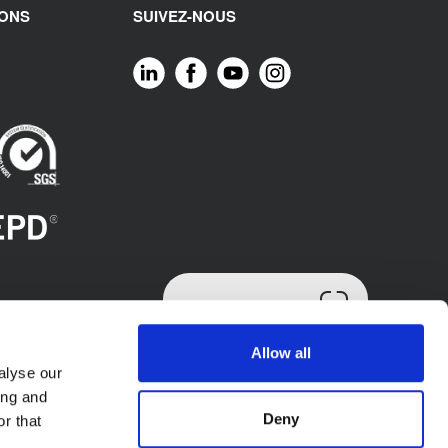
IONS
SUIVEZ-NOUS
RECHERCHE PAR
CODE
Allow all
alyse our
TROUVEZ LE PRODUIT
ing and
Deny
r that