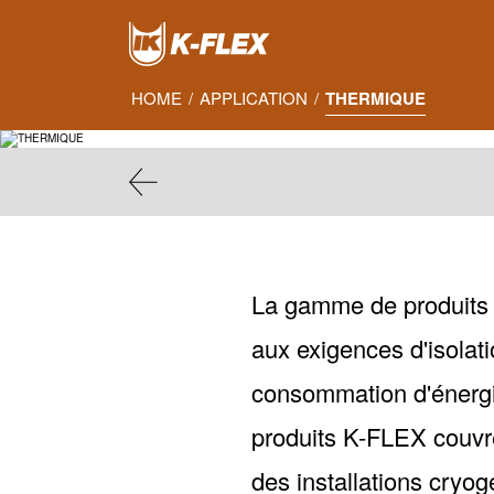
Skip
to
main
content
HOME
/
APPLICATION
/
THERMIQUE
La gamme de produits d
aux exigences d'isolatio
consommation d'énergie
produits K-FLEX couvr
des installations cry