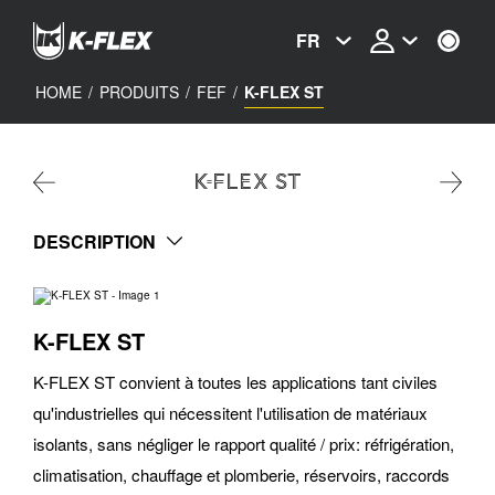
Skip
to
FR
main
content
HOME
/
PRODUITS
/
FEF
/
K-FLEX ST
K-FLEX ST
DESCRIPTION
K-FLEX ST
K-FLEX ST convient à toutes les applications tant civiles
qu'industrielles qui nécessitent l'utilisation de matériaux
isolants, sans négliger le rapport qualité / prix: réfrigération,
climatisation, chauffage et plomberie, réservoirs, raccords