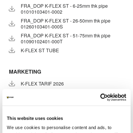
FRA_DOP K-FLEX ST - 6-25mm thk pipe
01010103401-0002
FRA_DOP K-FLEX ST - 26-50mm thk pipe
01260103401-000S
FRA_DOP K-FLEX ST - 51-75mm thk pipe
01090102401-000T
K-FLEX ST TUBE
MARKETING
K-FLEX TARIF 2026
ST - STR CATALOGUE 2026
MSDS
This website uses cookies
K-FLEX ST TUBE_SS_FRA_921121.pdf
We use cookies to personalise content and ads, to