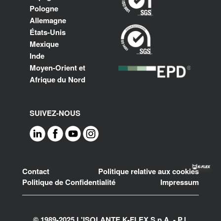
Pologne
Allemagne
États-Unis
Mexique
Inde
Moyen-Orient et
Afrique du Nord
SUIVEZ-NOUS
Footer
Contact
Politique relative aux cookies
Politique de Confidentialité
Impressum
© 1989-2025 L'ISOLANTE K-FLEX S.p.A. - P.l.