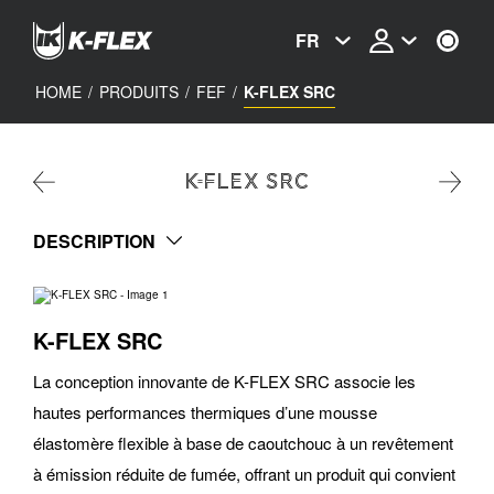
Skip
to
FR
main
content
HOME
/
PRODUITS
/
FEF
/
K-FLEX SRC
K-FLEX SRC
DESCRIPTION
K-FLEX SRC
La conception innovante de K-FLEX SRC associe les
hautes performances thermiques d’une mousse
élastomère flexible à base de caoutchouc à un revêtement
à émission réduite de fumée, offrant un produit qui convient