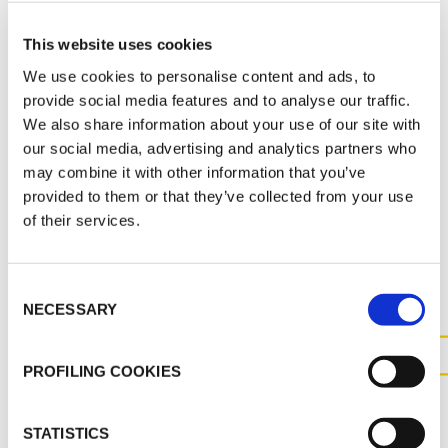
SRC ECO - SRC ST CATALOGUE 2026
This website uses cookies
We use cookies to personalise content and ads, to
MSDS
provide social media features and to analyse our traffic.
We also share information about your use of our site with
K-FLEX SRC_SS_FRA_798122.pdf
our social media, advertising and analytics partners who
may combine it with other information that you’ve
provided to them or that they’ve collected from your use
of their services.
AUTRES DOCUMENTS
Consent
NECESSARY
Selection
PROFILING COOKIES
CONTACTEZ-NOUS POUR
PLUS D'INFORMATIONS SUR
STATISTICS
CE PRODUIT