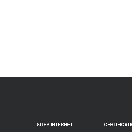
hniques - K-FLEX K-FONIK ST GK
L
SITES INTERNET
CERTIFICAT