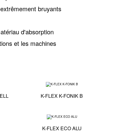
 extrêmement bruyants
atériau d'absorption
ations et les machines
Spécifications techniques - K-FLEX K-FONIK OPEN CELL
Spécifications techniques -
CELL
K-FLEX K-FONIK B
Spécifications techniques - K-FLEX ST ALU
Spécifications techniques 
K-FLEX ECO ALU