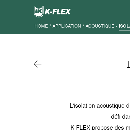
Skip
to
main
content
HOME
/
APPLICATION
/
ACOUSTIQUE
/
ISOL
L'isolation acoustique 
défi da
K-FLEX propose des mat