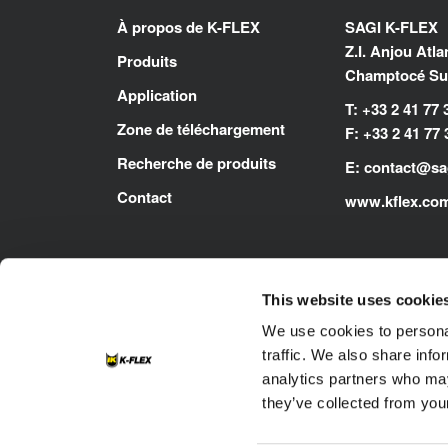
À propos de K-FLEX
SAGI K-FLEX
Z.I. Anjou Atl
Produits
Champtocé Sur
Application
T: +33 2 41 77 
Zone de téléchargement
F: +33 2 41 77 
Recherche de produits
E:
contact@sag
Contact
www.kflex.co
This website uses cookie
We use cookies to personal
traffic. We also share info
analytics partners who may
they’ve collected from your
Footer
Contact
Politique relative aux cookies