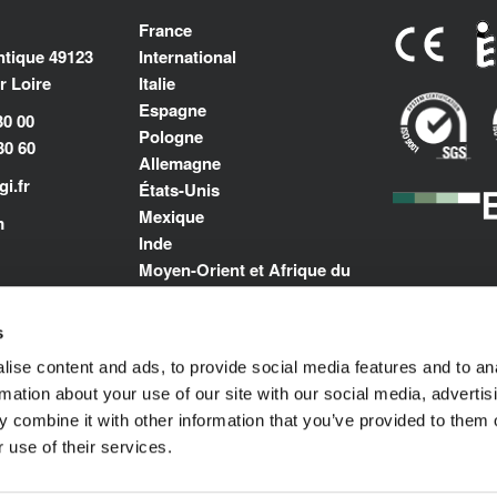
France
antique 49123
International
 Loire
Italie
Espagne
30 00
Pologne
30 60
Allemagne
i.fr
États-Unis
Mexique
m
Inde
Moyen-Orient et Afrique du
Nord
s
ise content and ads, to provide social media features and to an
rmation about your use of our site with our social media, advertis
 combine it with other information that you’ve provided to them o
 use of their services.
Politique de Confidentialité
© 1989-2025 L'ISOLANTE