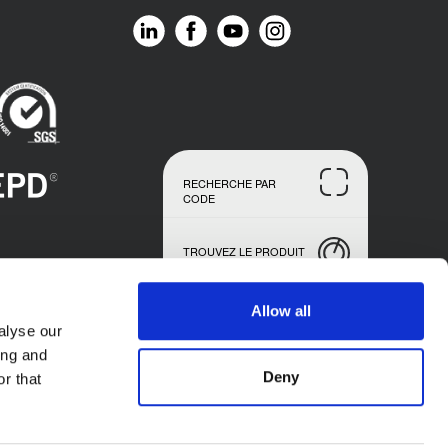
RECHERCHE PAR
CODE
TROUVEZ LE PRODUIT
Allow all
alyse our
ing and
Deny
r that
 K-FLEX S.p.A. - P.l. IT02423640966. Tous