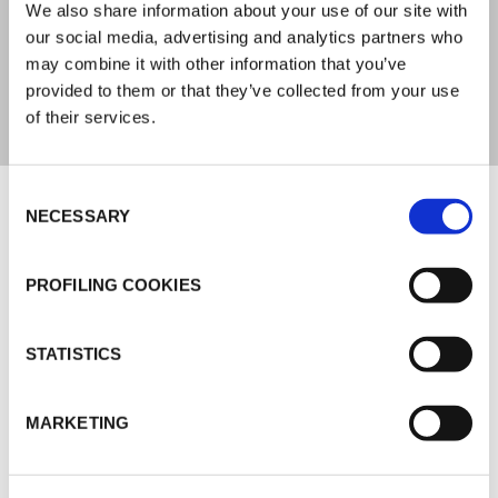
HOMOLOGATIONS MARINES
We also share information about your use of our site with
our social media, advertising and analytics partners who
CE-MARINE (Bureau Veritas) IMO Resolution - Lloyd's
may combine it with other information that you’ve
Register
provided to them or that they’ve collected from your use
of their services.
Documents
Consent
NECESSARY
Selection
MARKETING
PROFILING COOKIES
K-FLEX TARIF 2026
STATISTICS
MARKETING
AUTRES DOCUMENTS