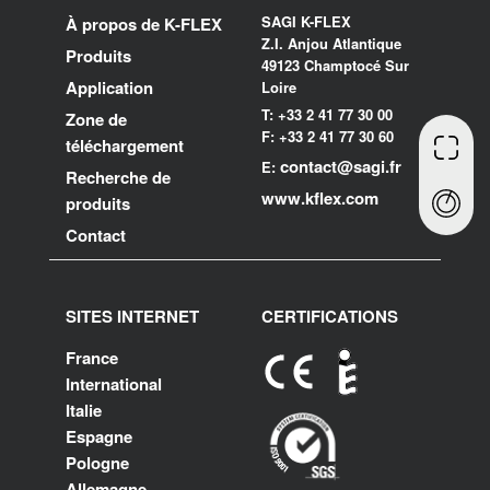
SAGI K-FLEX
À propos de K-FLEX
Z.I. Anjou Atlantique
Produits
49123 Champtocé Sur
Application
Loire
T: +33 2 41 77 30 00
Zone de
F: +33 2 41 77 30 60
téléchargement
contact@sagi.fr
E:
Recherche de
www.kflex.com
produits
Contact
SITES INTERNET
CERTIFICATIONS
France
International
Italie
Espagne
Pologne
Allemagne