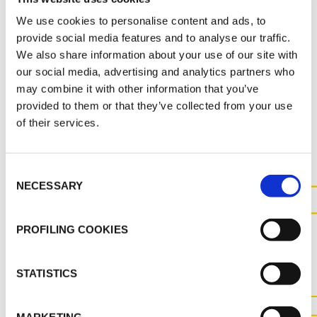
MARKETING
We use cookies to personalise content and ads, to
FR_K-FLEX BEVERAGE CATALOGUE
provide social media features and to analyse our traffic.
We also share information about your use of our site with
our social media, advertising and analytics partners who
may combine it with other information that you’ve
provided to them or that they’ve collected from your use
AUTRES DOCUMENTS
of their services.
Consent
NECESSARY
Selection
CONTACTEZ-NOUS POUR
PROFILING COOKIES
PLUS D'INFORMATIONS SUR
CE PRODUIT
STATISTICS
CONTACTEZ NOUS