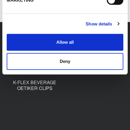
MARKETING
Show details
Allow all
Accessoires
Deny
K-FLEX BEVERAGE
OETIKER CLIPS