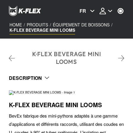
Skip
to
FR
main
content
HOME
/
PRODUITS
/
ÉQUIPEMENT DE BOISSONS
/
K-FLEX BEVERAGE MINI LOOMS
K-FLEX BEVERAGE MINI
LOOMS
DESCRIPTION
K-FLEX BEVERAGE MINI LOOMS
BevEx fabrique des mini-pythons adaptés à une gamme
d’applications et différents raccords, utilisant des coudes en
U, coudes à 90° et tubes préformés. L’isolation est