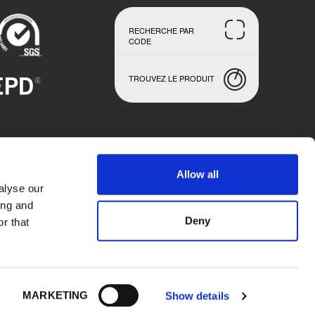
RECHERCHE PAR
CODE
TROUVEZ LE PRODUIT
Allow all
alyse our
ing and
Deny
r that
 K-FLEX S.p.A. - P.l. IT02423640966. Tous
MARKETING
Show details