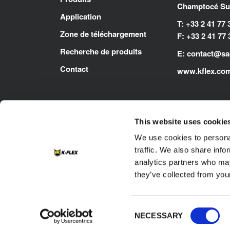
Champtocé Sur
Application
T: +33 2 41 77 
Zone de téléchargement
F: +33 2 41 77 
Recherche de produits
E:
contact@sag
Contact
www.kflex.co
This website uses cookie
We use cookies to personal
traffic. We also share info
analytics partners who may
they’ve collected from your
Footer
Contact
Politique relative aux cookies
Impressum
Consent
NECESSARY
Selection