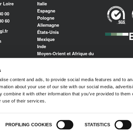
 Loire
Italie
Espagne
30 00
Pologne
30 60
Allemagne
i.fr
États-Unis
Mexique
m
Inde
Moyen-Orient et Afrique du
Nord
s
ise content and ads, to provide social media features and to an
rmation about your use of our site with our social media, advertis
 combine it with other information that you’ve provided to them o
 use of their services.
Politique de Confidentialité
© 1989-2025 L'ISOLANTE
droits réservés.
PROFILING COOKIES
STATISTICS