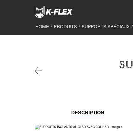
Skip
to
main
content
HOME
/
PRODUITS
/
SUPPORTS SPÉCIAUX
/
SU
DESCRIPTION