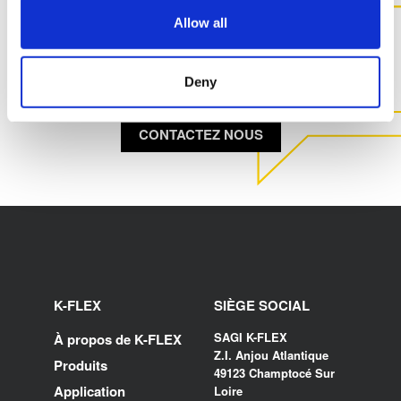
CONTACTEZ-NOUS POUR
Allow all
PLUS D'INFORMATIONS SUR
CE PRODUIT
Deny
CONTACTEZ NOUS
K-FLEX
SIÈGE SOCIAL
SAGI K-FLEX
À propos de K-FLEX
Z.I. Anjou Atlantique
Produits
49123 Champtocé Sur
Application
Loire