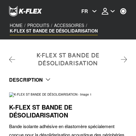
Skip
to
FR
main
content
HOME
/
PRODUITS
/
ACCESSOIRES
/
K-FLEX ST BANDE DE DÉSOLIDARISATION
K-FLEX ST BANDE DE
DÉSOLIDARISATION
DESCRIPTION
K-FLEX ST BANDE DE
DÉSOLIDARISATION
Bande isolante adhésive en élastomère spécialement
conçue pour la désolidarisation acoustique des périphéries