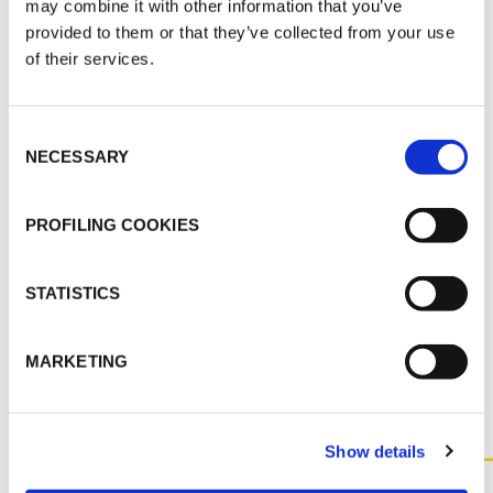
DOCUMENTATION TECHNIQUE
may combine it with other information that you’ve
provided to them or that they’ve collected from your use
K-FLEX BANDE ADHESIVE DE
of their services.
DESOLIDARISATION
Consent
MARKETING
NECESSARY
Selection
K-FLEX TARIF 2026
PROFILING COOKIES
ACCESSOIRES CATALOGUE 2026
STATISTICS
AUTRES DOCUMENTS
MARKETING
Show details