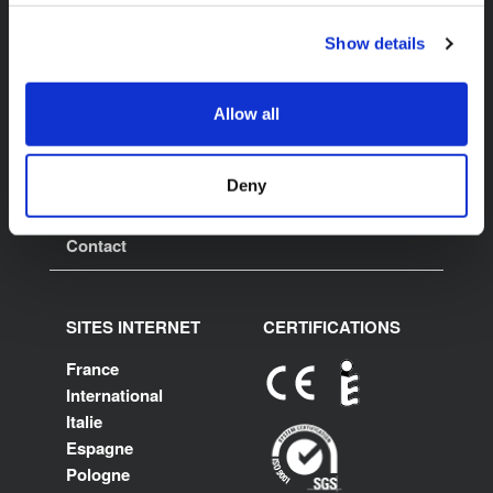
SAGI K-FLEX
À propos de K-FLEX
Show details
Z.I. Anjou Atlantique
Produits
49123 Champtocé Sur
Application
Loire
Allow all
T: +33 2 41 77 30 00
Zone de
F: +33 2 41 77 30 60
téléchargement
contact@sagi.fr
E:
Recherche de
Deny
www.kflex.com
produits
Contact
SITES INTERNET
CERTIFICATIONS
France
International
Italie
Espagne
Pologne