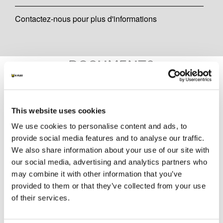
Contactez-nous pour plus d'informations
Documents
DOCUMENTATION TECHNIQUE
This website uses cookies
FRA_DOP K-FLEX K-FIRE ACRYLIC -
We use cookies to personalise content and ads, to
Penetration - sealant 16281803R01-002Q
provide social media features and to analyse our traffic.
We also share information about your use of our site with
our social media, advertising and analytics partners who
MARKETING
may combine it with other information that you’ve
K-FLEX TARIF 2026
provided to them or that they’ve collected from your use
of their services.
K-FIRE CATALOGUE 2026