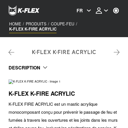
Skip
to
FR
main
content
HOME
/
PRODUITS
/
COUPE-FEU
/
K-FLEX K-FIRE ACRYLIC
K-FLEX K-FIRE ACRYLIC
DESCRIPTION
K-FLEX K-FIRE ACRYLIC
K-FLEX FIRE ACRYLIC est un mastic acrylique
monocomposant conçu pour prévenir le passage de feu et
fumées à travers les ouvertures et les joints dans les murs
et dalles coupe-feu, incluant les pénétrations de service. K-