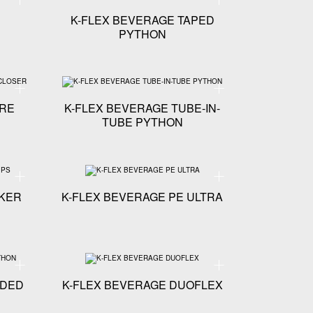
K-FLEX BEVERAGE TAPED
PYTHON
BLED PYTHON
Spécifications techniques - K-FLEX BEVERAGE K-FIRE PYTHON CLOSER
Spécifications technique
IRE
K-FLEX BEVERAGE TUBE-IN-
TUBE PYTHON
EX K-BOX
Spécifications techniques - K-FLEX BEVERAGE OETIKER CLIPS
Spécifications techniques
IKER
K-FLEX BEVERAGE PE ULTRA
EXI
Spécifications techniques - K-FLEX BEVERAGE FLOODED PYTHON
Spécifications techniques
ODED
K-FLEX BEVERAGE DUOFLEX