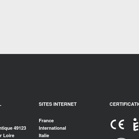
L
SITES INTERNET
CERTIFICAT
France
antique 49123
International
 Loire
Italie