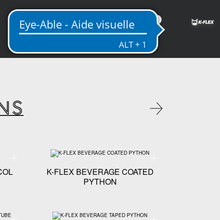
FR
NS
ERGY PLUS PYTHON
Spécifications techniques - K-FLEX BEVERAGE GLYCOL
Spécifications technique
COL
K-FLEX BEVERAGE COATED
PYTHON
 PYTHON
Spécifications techniques - K-FLEX BEVERAGE PREFORMED TUBE
Spécifications technique