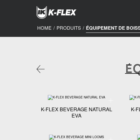
Skip
to
main
content
HOME
/
PRODUITS
/
ÉQUIPEMENT DE BOIS
É
Spécifications te
K-FLEX BEVERAGE NATURAL
K-
EVA
Spécifications te