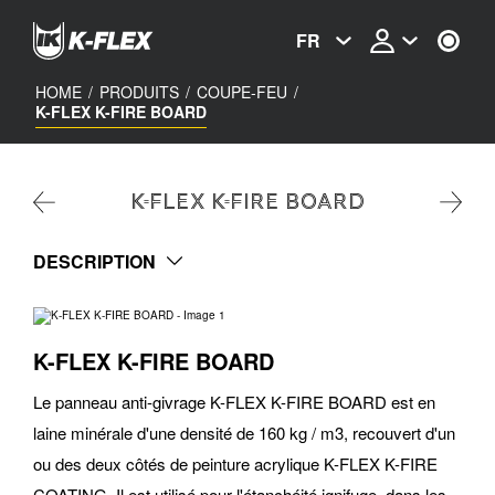
Skip
to
FR
main
content
HOME
/
PRODUITS
/
COUPE-FEU
/
K-FLEX K-FIRE BOARD
K-FLEX K-FIRE BOARD
DESCRIPTION
K-FLEX K-FIRE BOARD
Le panneau anti-givrage K-FLEX K-FIRE BOARD est en
laine minérale d'une densité de 160 kg / m3, recouvert d'un
ou des deux côtés de peinture acrylique K-FLEX K-FIRE
COATING. Il est utilisé pour l'étanchéité ignifuge, dans les