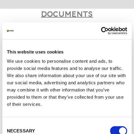
Documents
DOCUMENTATION TECHNIQUE
FRA_DOP K-FLEX K-FIRE BOARD -
This website uses cookies
Penetration - panel 23281802R01-0035
We use cookies to personalise content and ads, to
K-FLEX K-FIRE BATT (Board)
provide social media features and to analyse our traffic.
We also share information about your use of our site with
MARKETING
our social media, advertising and analytics partners who
may combine it with other information that you’ve
K-FLEX TARIF 2026
provided to them or that they’ve collected from your use
K-FIRE CATALOGUE 2026
of their services.
Consent
NECESSARY
Selection