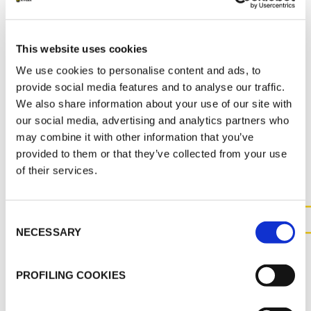
MARKETING
This website uses cookies
FR_K-FLEX BEVERAGE CATALOGUE
We use cookies to personalise content and ads, to
provide social media features and to analyse our traffic.
We also share information about your use of our site with
our social media, advertising and analytics partners who
may combine it with other information that you’ve
AUTRES DOCUMENTS
provided to them or that they’ve collected from your use
of their services.
Consent
NECESSARY
Selection
CONTACTEZ-NOUS POUR
PLUS D'INFORMATIONS SUR
PROFILING COOKIES
CE PRODUIT