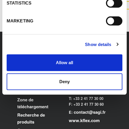
STATISTICS
CONTACTEZ NOUS
MARKETING
Show details
Allow all
K-FLEX
SIÈGE SOCIAL
SAGI K-FLEX
À propos de K-FLEX
Z.I. Anjou Atlantique
Deny
Produits
49123 Champtocé Sur
Application
Loire
T: +33 2 41 77 30 00
Zone de
F: +33 2 41 77 30 60
téléchargement
contact@sagi.fr
E:
Recherche de
www.kflex.com
produits