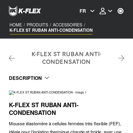
Skip
to
FR
main
content
HOME
/
PRODUITS
/
ACCESSOIRES
/
K-FLEX ST RUBAN ANTI-CONDENSATION
K-FLEX ST RUBAN ANTI-
CONDENSATION
DESCRIPTION
K-FLEX ST RUBAN ANTI-
CONDENSATION
Mousse élastomère à cellules fermées très flexible (FEF),
idéale pour l‘isolation thermique chaude et froide, avec une