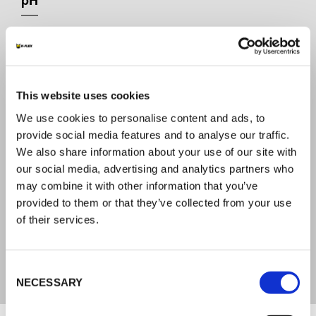
pH
7
RÉACTION AU FEU EN 13501
This website uses cookies
B-s2,d0
We use cookies to personalise content and ads, to
provide social media features and to analyse our traffic.
ÉPAISSEURS
We also share information about your use of our site with
our social media, advertising and analytics partners who
3mm
may combine it with other information that you’ve
provided to them or that they’ve collected from your use
ABSORPTION D’EAU (EN 13472)
of their services.
<0,1 %
Consent
NECESSARY
Selection