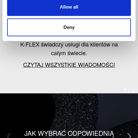
od K-FLEX
Allow all
Śledź informacje o najnowszych
Deny
produktach, rynku izolacji oraz o tym, jak
K-FLEX świadczy usługi dla klientów na
całym świecie.
CZYTAJ WSZYSTKIE WIADOMOŚCI
1
/
3
JAK WYBRAĆ ODPOWIEDNIĄ