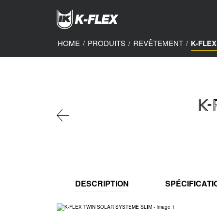
Skip
to
main
content
HOME
/
PRODUITS
/
REVÊTEMENT
/
K-FLEX
K
DESCRIPTION
SPÉCIFICAT