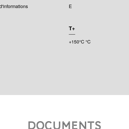
d'informations
E
T+
+150°C °C
Documents