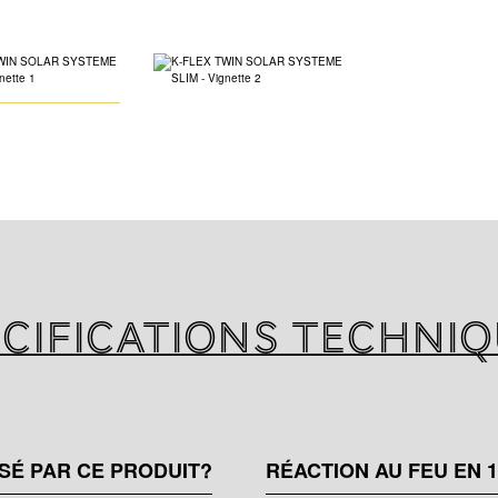
SLIM
Système d'isolati
aux températures
d'eau chaude d'ê
solaire, ce qui p
d'installation. C
chaleur et être r
et aux intempérie
cifications techni
SÉ PAR CE PRODUIT?
RÉACTION AU FEU EN 1