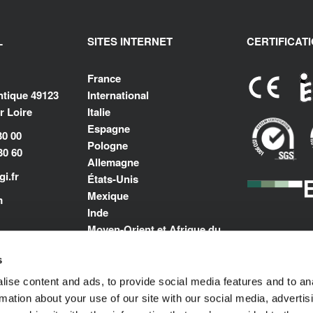
L
SITES INTERNET
CERTIFICAT
France
antique 49123
International
 Loire
Italie
Espagne
30 00
Pologne
30 60
Allemagne
i.fr
États-Unis
Mexique
m
Inde
Moyen-Orient et Afrique du
Nord
s
ise content and ads, to provide social media features and to an
rmation about your use of our site with our social media, advertis