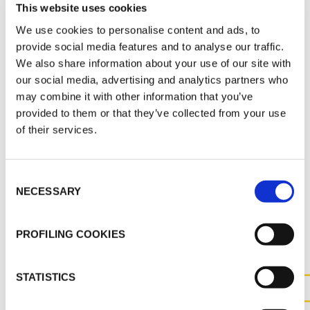
This website uses cookies
K-FLEX TARIF 2026
We use cookies to personalise content and ads, to
K-FLEX APPLICATION MANUAL
provide social media features and to analyse our traffic.
FRIGO COURONNES CATALOGUE 2026
We also share information about your use of our site with
our social media, advertising and analytics partners who
may combine it with other information that you’ve
MSDS
provided to them or that they’ve collected from your use
K-FLEX ST FRIGO_SS_FRA_792122.pdf
of their services.
Consent
NECESSARY
Selection
AUTRES DOCUMENTS
PROFILING COOKIES
STATISTICS