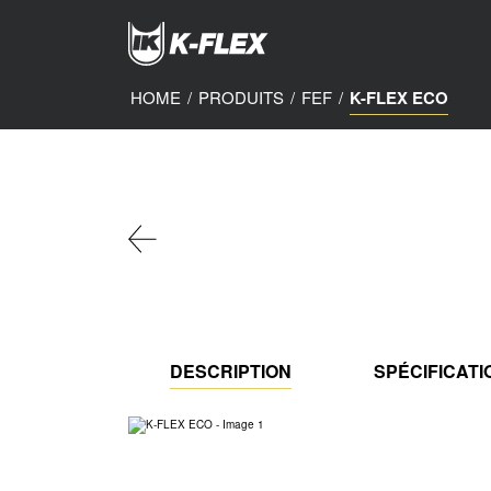
Skip
to
main
content
HOME
/
PRODUITS
/
FEF
/
K-FLEX ECO
DESCRIPTION
SPÉCIFICAT