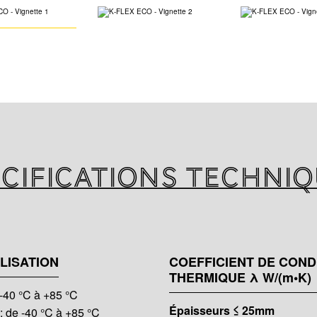
Matériau isolant 
sans utiliser d'ha
Grâce à sa compo
lors d'un incendi
toxiques pour qui
L’approbation et l
produits font part
visant à optimise
cifications techni
les exigences de
Cette politique a
la fabrication du
produit isolant e
LISATION
COEFFICIENT DE COND
et sûr.
THERMIQUE λ W/(m•K)
40 °C à +85 °C
Épaisseurs ≤ 25mm
de -40 °C à +85 °C