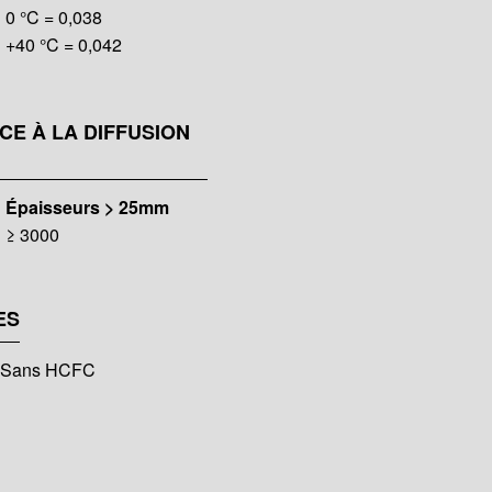
0 °C = 0,038
+40 °C = 0,042
CE À LA DIFFUSION
μ
Épaisseurs > 25mm
≥ 3000
ES
- Sans HCFC