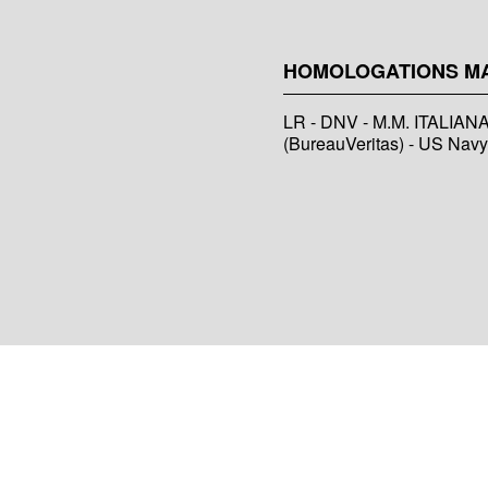
HOMOLOGATIONS M
LR - DNV - M.M. ITALIAN
(BureauVeritas) - US Navy