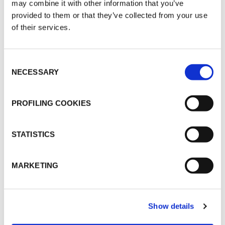
DOCUMENTATION TECHNIQUE
may combine it with other information that you’ve
provided to them or that they’ve collected from your use
K-FLEX K-FONIK GK
of their services.
MARKETING
Consent
NECESSARY
Selection
K-FLEX TARIF 2026
K-FLEX APPLICATION MANUAL
PROFILING COOKIES
K-FONIK CATALOGUE 2026
STATISTICS
MSDS
K-FLEX K-FONIK GK_SS_FRA_891122.pdf
MARKETING
Show details
AUTRES DOCUMENTS