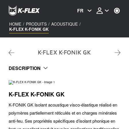
Skip
to
FR
main
content
HOME
/
PRODUITS
/
ACOUSTIQUE
/
K-FLEX K-FONIK GK
K-FLEX K-FONIK GK
DESCRIPTION
K-FLEX K-FONIK GK
K-FONIK GK Isolant acoustique visco-élastique réalisé en
polymères partiellement réticulés et en charges minérales
anti-feu. Ses propriétés spécifiques d’isolant phonique en
font un excellent produit pour les applications traditionnelles