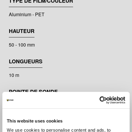
TYPE DE FILM/COULEUR
Aluminium - PET
HAUTEUR
50 - 100 mm
LONGUEURS
10 m
POINTE DE SONDE
≥8,0 N (ASTM D 2979)
This website uses cookies
TEMPÉRATURE DE SERVICE
We use cookies to personalise content and ads, to