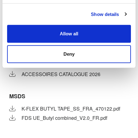
Show details
DOCUMENTATION TECHNIQUE
K-FLEX BUTYL RUBAN
Allow all
MARKETING
Deny
K-FLEX TARIF 2026
ACCESSOIRES CATALOGUE 2026
MSDS
K-FLEX BUTYL TAPE_SS_FRA_470122.pdf
FDS UE_Butyl combined_V2.0_FR.pdf