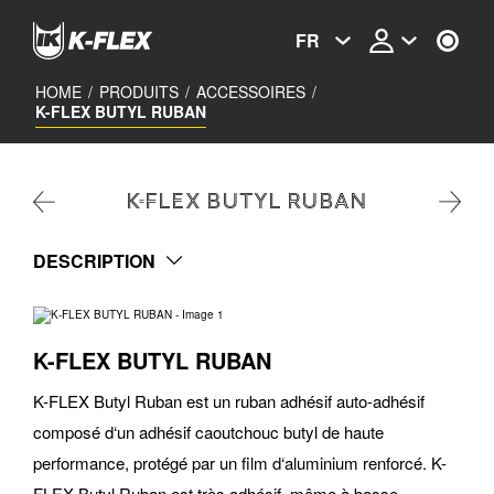
Skip
to
FR
main
content
HOME
/
PRODUITS
/
ACCESSOIRES
/
K-FLEX BUTYL RUBAN
K-FLEX BUTYL RUBAN
DESCRIPTION
K-FLEX BUTYL RUBAN
K-FLEX Butyl Ruban est un ruban adhésif auto-adhésif
composé d‘un adhésif caoutchouc butyl de haute
performance, protégé par un film d‘aluminium renforcé. K-
FLEX Butyl Ruban est très adhésif, même à basse