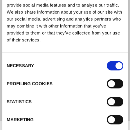
- 30 °C / + 90 °C
provide social media features and to analyse our traffic.
We also share information about your use of our site with
ÉPAISSEUR STANDARD
our social media, advertising and analytics partners who
may combine it with other information that you’ve
0,6 mm
provided to them or that they’ve collected from your use
of their services.
RÉSISTANCE À LA TRACTION
Consent
Long. > 150 N / 50 mm | Tras. > 150 N / 50 mm (EN
NECESSARY
Selection
12311-1)
PROFILING COOKIES
FLUX VERTICAL
0 mm (ISO 7390)
STATISTICS
MARKETING
Documents