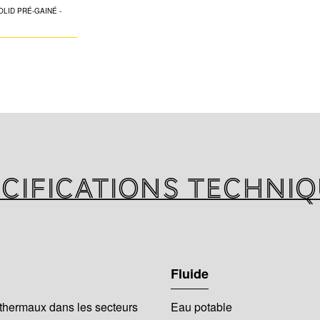
K-FLEX SOLID P
complète de tube
mm au diamètre 3
PE-RT II/Al/ PE-RT
pression et aux t
Les tubes K-FLE
disponibles en c
cifications techni
Fluide
thermaux dans les secteurs
Eau potable