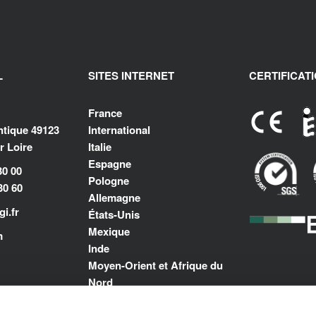
L
SITES INTERNET
CERTIFICAT
France
antique 49123
International
 Loire
Italie
Espagne
30 00
Pologne
30 60
Allemagne
i.fr
États-Unis
Mexique
m
Inde
Moyen-Orient et Afrique du
Nord