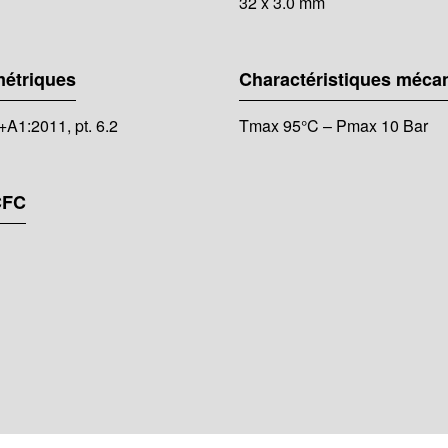
32 x 3.0 mm
métriques
Charactéristiques méca
A1:2011, pt. 6.2
Tmax 95°C – Pmax 10 Bar
CFC