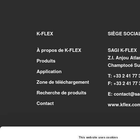
K-FLEX
SIÈGE SOCIA
À propos de K-FLEX
SAGI K-FLEX
Z.I. Anjou Atl
Produits
Champtocé Sur
Application
T: +33 2 41 77 
Zone de téléchargement
F: +33 2 41 77 
Recherche de produits
E:
contact@sag
Contact
www.kflex.co
This website uses cookies