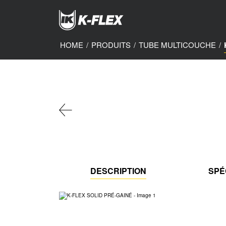
Skip
to
main
content
HOME
/
PRODUITS
/
TUBE MULTICOUCHE
/
DESCRIPTION
SPÉ