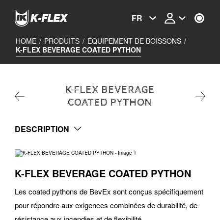
Skip
to
FR
main
content
HOME
/
PRODUITS
/
ÉQUIPEMENT DE BOISSONS
/
K-FLEX BEVERAGE COATED PYTHON
K-FLEX BEVERAGE
COATED PYTHON
DESCRIPTION
K-FLEX BEVERAGE COATED PYTHON
Les coated pythons de BevEx sont conçus spécifiquement
pour répondre aux exigences combinées de durabilité, de
résistance aux incendies et de flexibilité.