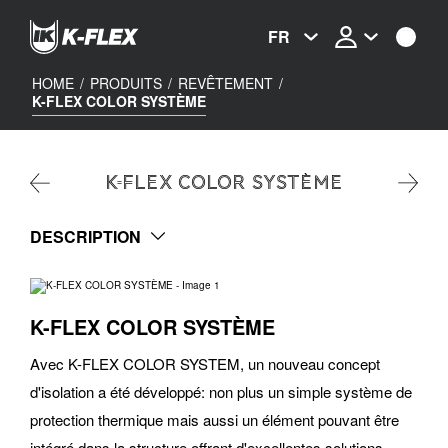
Skip
to
FR
main
content
HOME
/
PRODUITS
/
REVÊTEMENT
/
K-FLEX COLOR SYSTÈME
K-FLEX COLOR SYSTÈME
DESCRIPTION
K-FLEX COLOR SYSTÈME
Avec K-FLEX COLOR SYSTEM, un nouveau concept
d'isolation a été développé: non plus un simple système de
protection thermique mais aussi un élément pouvant être
intégré dans la structure offrant d'excellentes solutions