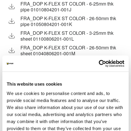
FRA_DOP K-FLEX ST COLOR - 6-25mm thk
pipe 01010804201-001J
FRA_DOP K-FLEX ST COLOR - 26-50mm thk
pipe 01050804201-001K
FRA_DOP K-FLEX ST COLOR - 3-25mm thk
sheet 01100806201-001L
FRA_DOP K-FLEX ST COLOR - 26-50mm thk
sheet 01040806201-001M
FRA_DOP K-FLEX SOLAR COLOR - 6-25mm
thk pipe 07010806201-002N
K-FLEX SOLAR COLOR
This website uses cookies
K-FLEX STR COLOR
We use cookies to personalise content and ads, to
K-FLEX TAPE COLOR
provide social media features and to analyse our traffic.
We also share information about your use of our site with
MARKETING
our social media, advertising and analytics partners who
may combine it with other information that you’ve
K-FLEX TARIF 2026
provided to them or that they’ve collected from your use