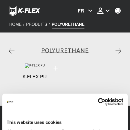
Skip
to
FR
main
content
HOME
/
PRODUITS
/
POLYURÉTHANE
POLYURÉTHANE
Spécifications techniques - K-FLEX PU
K-FLEX PU
This website uses cookies