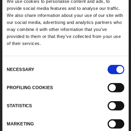
We use cookies to personalise content and ads, to
K-FLEX
SIÈGE SOCIAL
provide social media features and to analyse our traffic.
We also share information about your use of our site with
SAGI K-FLEX
À propos de K-FLEX
our social media, advertising and analytics partners who
Z.I. Anjou Atlantique
Produits
may combine it with other information that you’ve
49123 Champtocé Sur
Application
Loire
provided to them or that they’ve collected from your use
T: +33 2 41 77 30 00
of their services.
Zone de
F: +33 2 41 77 30 60
téléchargement
contact@sagi.fr
E:
Recherche de
Consent
www.kflex.com
produits
NECESSARY
Selection
Contact
PROFILING COOKIES
SITES INTERNET
CERTIFICATIONS
STATISTICS
France
International
Italie
MARKETING
Espagne