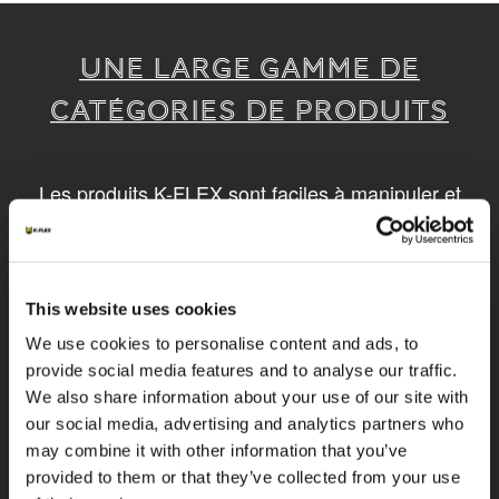
UNE LARGE GAMME DE
CATÉGORIES DE PRODUITS
Les produits K-FLEX sont faciles à manipuler et
assembler. Nos produits sont disponibles en
différentes dimensions et basés sur des
technologies innovantes et durables.
This website uses cookies
1
/
14
We use cookies to personalise content and ads, to
provide social media features and to analyse our traffic.
We also share information about your use of our site with
our social media, advertising and analytics partners who
may combine it with other information that you’ve
provided to them or that they’ve collected from your use