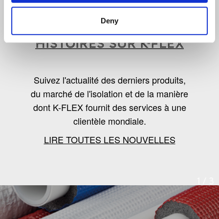
LES DERNIÈRES
Deny
NOUVELLES, TENDANCES ET
HISTOIRES SUR K-FLEX
Suivez l'actualité des derniers produits,
du marché de l'isolation et de la manière
dont K-FLEX fournit des services à une
clientèle mondiale.
LIRE TOUTES LES NOUVELLES
1
/
3