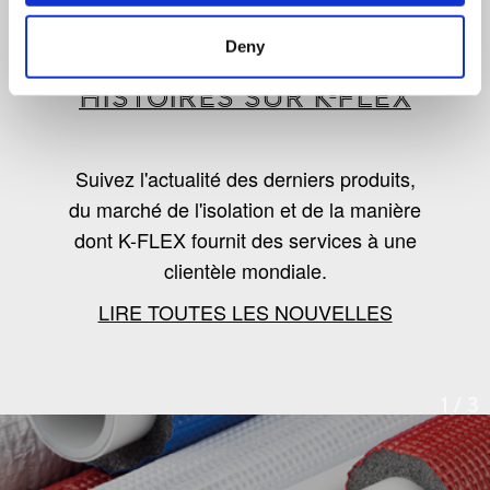
LES DERNIÈRES
Deny
NOUVELLES, TENDANCES ET
HISTOIRES SUR K-FLEX
Suivez l'actualité des derniers produits,
du marché de l'isolation et de la manière
dont K-FLEX fournit des services à une
clientèle mondiale.
LIRE TOUTES LES NOUVELLES
1
/
3