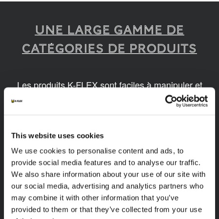
UNE LARGE GAMME DE
CATÉGORIES DE PRODUITS
Les produits K-FLEX sont faciles à manipuler et
assembler. Nos produits sont disponibles en
différentes dimensions et basés sur des
technologies innovantes et durables.
This website uses cookies
1
/
14
We use cookies to personalise content and ads, to
provide social media features and to analyse our traffic.
We also share information about your use of our site with
our social media, advertising and analytics partners who
may combine it with other information that you’ve
provided to them or that they’ve collected from your use