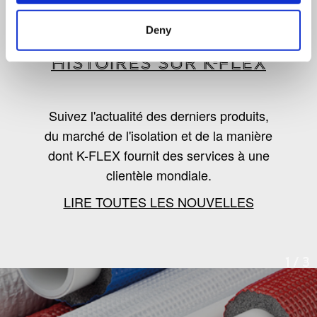
LES DERNIÈRES
Deny
NOUVELLES, TENDANCES ET
HISTOIRES SUR K-FLEX
Suivez l'actualité des derniers produits,
du marché de l'isolation et de la manière
dont K-FLEX fournit des services à une
clientèle mondiale.
LIRE TOUTES LES NOUVELLES
1
/
3