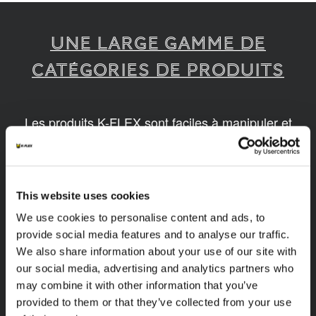
UNE LARGE GAMME DE
CATÉGORIES DE PRODUITS
Les produits K-FLEX sont faciles à manipuler et
assembler. Nos produits sont disponibles en
différentes dimensions et basés sur des
technologies innovantes et durables.
This website uses cookies
1
/
14
We use cookies to personalise content and ads, to
provide social media features and to analyse our traffic.
We also share information about your use of our site with
our social media, advertising and analytics partners who
may combine it with other information that you’ve
provided to them or that they’ve collected from your use