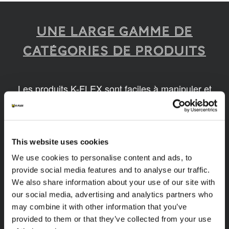
UNE LARGE GAMME DE
CATÉGORIES DE PRODUITS
Les produits K-FLEX sont faciles à manipuler et
assembler. Nos produits sont disponibles en
différentes dimensions et basés sur des
technologies innovantes et durables.
This website uses cookies
1
/
14
We use cookies to personalise content and ads, to
provide social media features and to analyse our traffic.
We also share information about your use of our site with
our social media, advertising and analytics partners who
may combine it with other information that you’ve
provided to them or that they’ve collected from your use