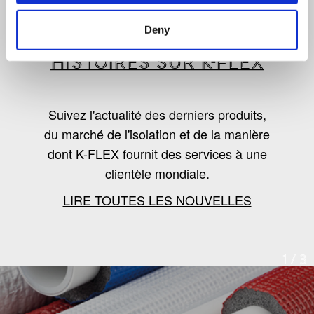
LES DERNIÈRES
Deny
NOUVELLES, TENDANCES ET
HISTOIRES SUR K-FLEX
Suivez l'actualité des derniers produits,
du marché de l'isolation et de la manière
dont K-FLEX fournit des services à une
clientèle mondiale.
LIRE TOUTES LES NOUVELLES
1
/
3